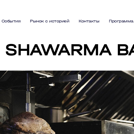
События
Рынок с историей
Контакты
Программа
SHAWARMA B