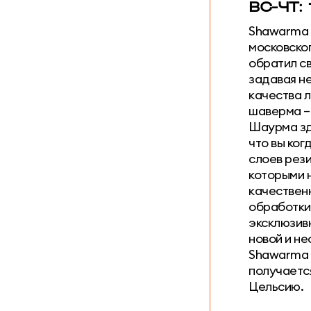
ВС-ЧТ: 
Shawarma B
московско
обратил с
задавая не
качества 
шаверма – 
Шаурма зд
что вы ког
слоев рези
которыми н
качественн
обработки,
эксклюзив
новой и н
Shawarma 
получается
Цельсию.