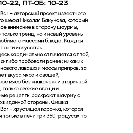
10-22, ПТ-СБ: 10-23
ar — авторский проект известного
го шефа Николая Бакунова, который
вое внимание в сторону шаурмы,
 только тренд, но и новый уровень
любимого массами блюда. Каждая
почти искусство.
есь кардинально отличается от той,
да-либо пробовали ранее: никаких
нового лаваша и массы приправ, за
ет вкуса мяса и овощей,
ое мясо без «накачек» и вторичной
 только свежие овощи и
ные рецепты раскроют шаурму с
еожиданной стороны. Фишка
Bar – хрустящая корочка, которая
 только в печи при 350 градусах по