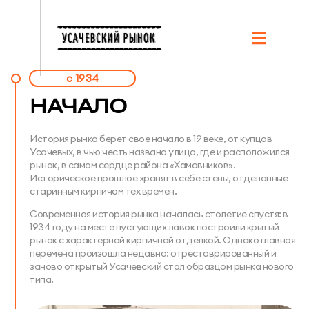
c 1934
НАЧАЛО
История рынка берет свое начало в 19 веке, от купцов
Усачевых, в чью честь названа улица, где и расположился
рынок, в самом сердце района «Хамовников».
Историческое прошлое хранят в себе стены, отделанные
старинным кирпичом тех времен.
Современная история рынка началась столетие спустя: в
1934 году на месте пустующих лавок построили крытый
рынок с характерной кирпичной отделкой. Однако главная
перемена произошла недавно: отреставрированный и
заново открытый Усачевский стал образцом рынка нового
типа.