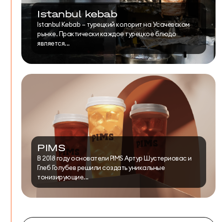
Istanbul kebab
Istanbul Kebab – турецкий колорит на Усачевском
рынке. Практически каждое турецкое блюдо
является...
PIMS
В 2018 году основатели PIMS Артур Шустериовас и
Глеб Голубев решили создать уникальные
тонизирующие...