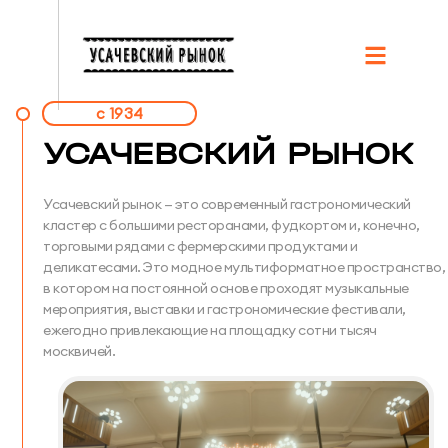
c 1934
УСАЧЕВСКИЙ РЫНОК
Усачевский рынок — это современный гастрономический
кластер с большими ресторанами, фудкортом и, конечно,
торговыми рядами с фермерскими продуктами и
деликатесами. Это модное мультиформатное пространство,
в котором на постоянной основе проходят музыкальные
мероприятия, выставки и гастрономические фестивали,
ежегодно привлекающие на площадку сотни тысяч
москвичей.