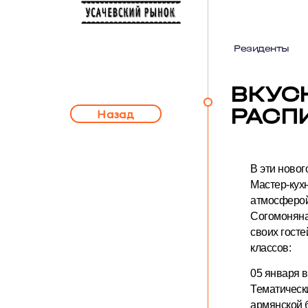
Резиденты
ВКУС
РАСП
Назад
В эти ново
Мастер-кух
атмосферой
Согомоняна
своих гост
классов:
05 января в
Тематическ
армянской