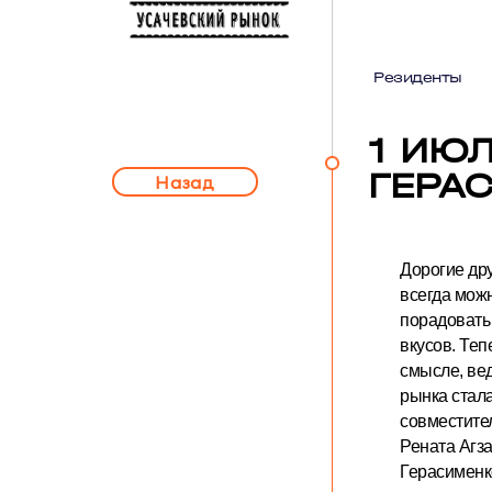
Резиденты
1 ИЮЛ
ГЕРА
Назад
Дорогие дру
всегда можн
порадовать
вкусов. Теп
смысле, ве
рынка стал
совместите
Рената Агз
Герасименк