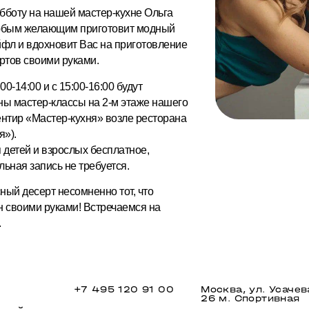
убботу на нашей мастер-кухне Ольга
юбым желающим приготовит модный
йфл и вдохновит Вас на приготовление
ртов своими руками.
00-14:00 и с 15:00-16:00 будут
ны мастер-классы на 2-м этаже нашего
ентир «Мастер-кухня» возле ресторана
»).
 детей и взрослых бесплатное,
ьная запись не требуется.
ный десерт несомненно тот, что
н своими руками! Встречаемся на
.
+7 495 120 91 00
Москва, ул. Усачев
26 м. Спортивная