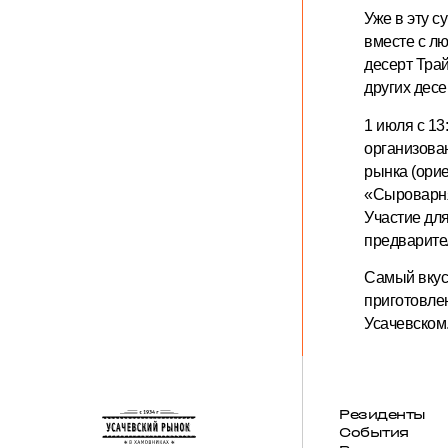
Уже в эту с
вместе с л
десерт Тра
других десе
1 июля с 13:
организова
рынка (ори
«Сыроварня
Участие для
предварител
Самый вкус
приготовле
Усачевском
Резиденты
События