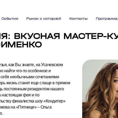
События
Рынок с историей
Контакты
Программа
Я: ВКУСНАЯ МАСТЕР-К
СИМЕНКО
зья, как Вы знаете, на Усачевском
о найти что-то особенное и
 себя необычными сочетаниями
ерь жизнь станет еще слаще в прямом
дь постоянным резидентом нашего
а настоящая фея и по
льству финалистка шоу «Кондитер»
амова на «Пятнице» – Ольга
о.