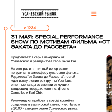
c 1934
31 МАЯ: SPECIAL PERFORMANCE
SHOW ПО МОТИВАМ ФИЛЬМА «ОТ
ЗАКАТА ДО РАССВЕТА»
Продолжается серия вечеринок от
Усачевского и резидентов Сrab&Caviar Bar.
На этот раз в пятничный вечер рынок
погрузится в атмосферу культового фильма
Родригеса “от Заката до Рассвета”: гостей
ждет выступление рок-группы Your Lust,
огненные танцы со змеями от лучших
танцовщиц города и, конечно, dj-сет от
Cancelled и Karl Chix.
Рекомендуют пробовать special коктейли,
созданные в вампирской стилистике. Начало
в 20:00 на втором этаже Усачевского рынка.