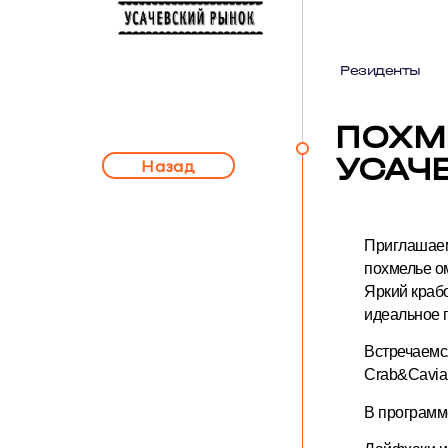
Резиденты
ПОХМ
УСАЧ
Назад
Приглашаем
похмелье о
Яркий краб
идеальное 
Встречаемся
Сrab&Caviar
В программ