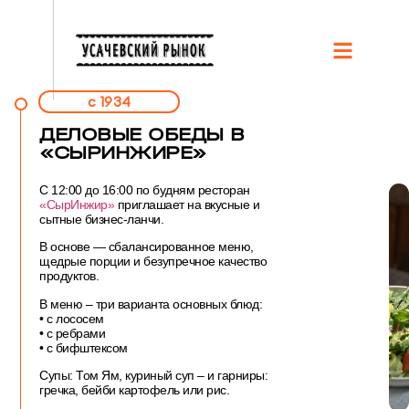
c 1934
ДЕЛОВЫЕ ОБЕДЫ В
«СЫРИНЖИРЕ»
С 12:00 до 16:00 по будням ресторан
«СырИнжир»
приглашает на вкусные и
сытные бизнес-ланчи.
В основе — сбалансированное меню,
щедрые порции и безупречное качество
продуктов.
В меню – три варианта основных блюд:
• с лососем
• ⁠с ребрами
• ⁠с бифштексом
Супы: Том Ям, куриный суп – и гарниры:
гречка, бейби картофель или рис.