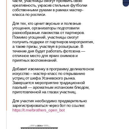
части, участницы смогут проявить свою
креативность, украсив стильные футболки
собственными руками в рамках мастер-
класса по росписи.
Для тех, кто ценит вкусные и полезные
угощения, организаторы подготовили
разнообразные лакомства от партнеров.
Помимо угощений, участницы смогут
получить подарки от партнеров мероприятия,
а также призы, участвуя в розыгрыше. В
течение дня будет работать фотозона —
отличное место для ярких снимков и
приятных воспоминаний.
Добавит изюминку в программу деликатесное
искусство – мастер-класс по открыванию
устриц от шефа Усачевского рынка.
Завершится мероприятие традиционной
паэльей — ароматным испанским блюдом,
приготовленной на глазах участниц.
Для участия необходимо предварительно
зарегистрироваться через бот по ссылке:
https://t.me/brothers_open_bot