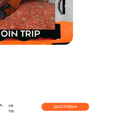
а,
VK
ДОСТАВКА
TG