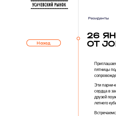
Резиденты
26 Я
ОТ JO
Назад
Приглашаем
пятницы по
сопровожден
Эти парни-к
сердца в з
друзей поу
летнего куб
Встречаемся