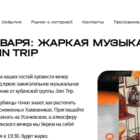
События
Рынок с историей
Контакты
Программа
НВАРЯ: ЖАРКАЯ МУЗЫК
IN TRIP
 наших гостей провести вечер
д яркое зажигательное музыкальное
ие от кубинской группы Join Trip.
убинцы точно знают, как растопить
аснеженных Хамовниках. Приглашайте
жинать на Усачевском, а атмосферу
инского вечера мы берем на себя!
 в 19:30, будет жарко.