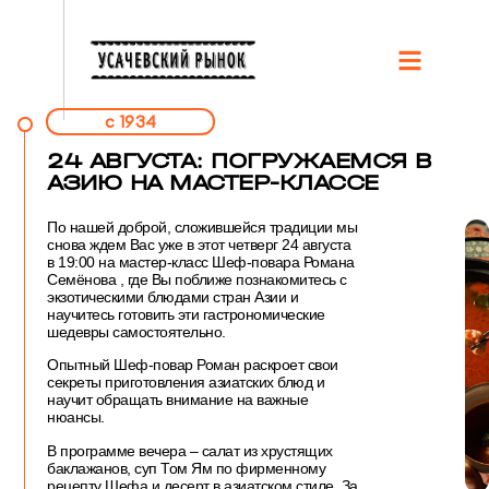
c 1934
24 АВГУСТА: ПОГРУЖАЕМСЯ В
АЗИЮ НА МАСТЕР-КЛАССЕ
По нашей доброй, сложившейся традиции мы
снова ждем Вас уже в этот четверг 24 августа
в 19:00 на мастер-класс Шеф-повара Романа
Семёнова , где Вы поближе познакомитесь с
экзотическими блюдами стран Азии и
научитесь готовить эти гастрономические
шедевры самостоятельно.
Опытный Шеф-повар Роман раскроет свои
секреты приготовления азиатских блюд и
научит обращать внимание на важные
нюансы.
В программе вечера – салат из хрустящих
баклажанов, суп Том Ям по фирменному
рецепту Шефа и десерт в азиатском стиле. За